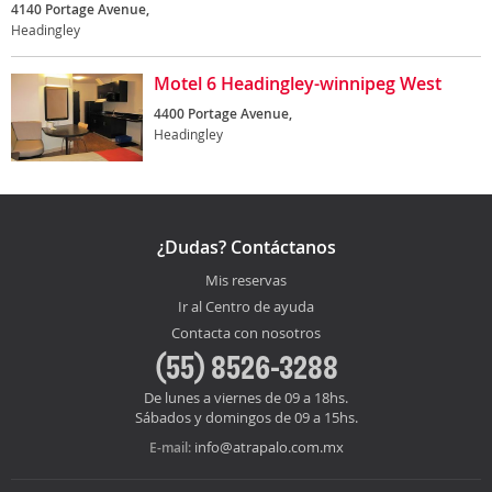
4140 Portage Avenue,
Headingley
Motel 6 Headingley-winnipeg West
4400 Portage Avenue,
Headingley
¿Dudas? Contáctanos
Mis reservas
Ir al Centro de ayuda
Contacta con nosotros
(55) 8526-3288
De lunes a viernes de 09 a 18hs.
Sábados y domingos de 09 a 15hs.
info@atrapalo.com.mx
E-mail: