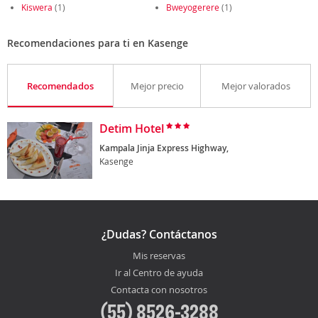
Kiswera
(1)
Bweyogerere
(1)
Recomendaciones para ti en Kasenge
Recomendados
Mejor precio
Mejor valorados
Detim Hotel
Kampala Jinja Express Highway,
Kasenge
¿Dudas? Contáctanos
Mis reservas
Ir al Centro de ayuda
Contacta con nosotros
(55) 8526-3288