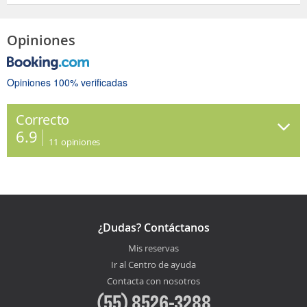
Opiniones
Opiniones 100% verificadas
Correcto
6.9
11
opiniones
¿Dudas? Contáctanos
Mis reservas
Ir al Centro de ayuda
Contacta con nosotros
(55) 8526-3288