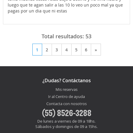
luego que te agan salir a las 10 lo veo un poco mal ya que
pagas por un dia que ni estas
Total resultados:
53
1
2
3
4
5
6
»
¿Dudas? Contáctanos
Mis reservas
Ir al Centro de ayuda
Contacta con nosotros
(55) 8526-3288
De lunes a viernes de 09 a 18hs.
Sábados y domingos de 09 a 15hs.