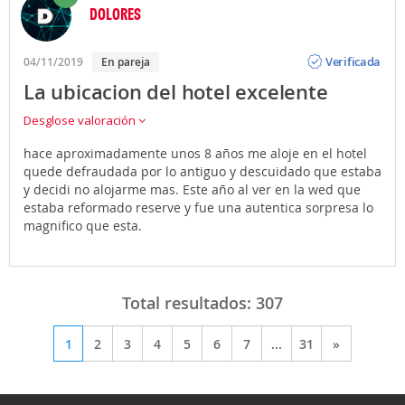
DOLORES
Opinión
Verificada
04/11/2019
En pareja
La ubicacion del hotel excelente
Desglose valoración
hace aproximadamente unos 8 años me aloje en el hotel
quede defraudada por lo antiguo y descuidado que estaba
y decidi no alojarme mas. Este año al ver en la wed que
estaba reformado reserve y fue una autentica sorpresa lo
magnifico que esta.
Total resultados:
307
1
2
3
4
5
6
7
...
31
»