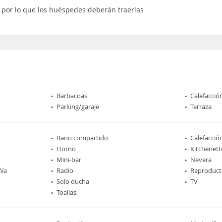
s, por lo que los huéspedes deberán traerlas
Barbacoas
Calefacció
Parking/garaje
Terraza
Baño compartido
Calefacció
Horno
Kitchenett
Mini-bar
Nevera
ñía
Radio
Reproduct
Solo ducha
TV
Toallas