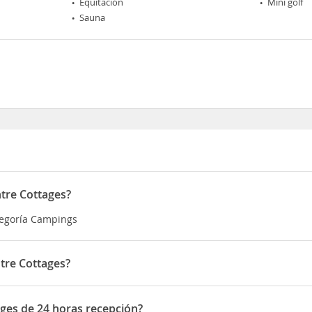
Equitación
Mini golf
Sauna
ntre Cottages?
ategoría Campings
tre Cottages?
do en Rauhankatu 3
ages de 24 horas recepción?