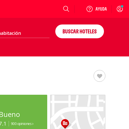
Login
BUSCAR HOTELES
Bueno
7.1
900 opiniones