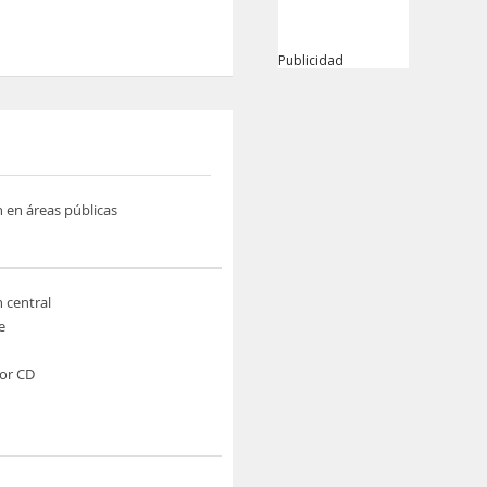
Publicidad
n en áreas públicas
n central
e
or CD