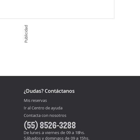
Publicidad
¿Dudas? Contáctanos
Mis reservas
Ir al Centro de ayuda
Contacta con nosotros
(55) 8526-3288
De lunes a viernes de 09 a 18hs.
Sábados y domingos de 09 a 15hs.