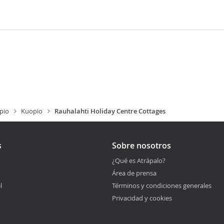
pio
Kuopio
Rauhalahti Holiday Centre Cottages
s
Sobre nosotros
¿Qué es Atrápalo?
Área de prensa
l
Términos y condiciones generales
Privacidad y cookies