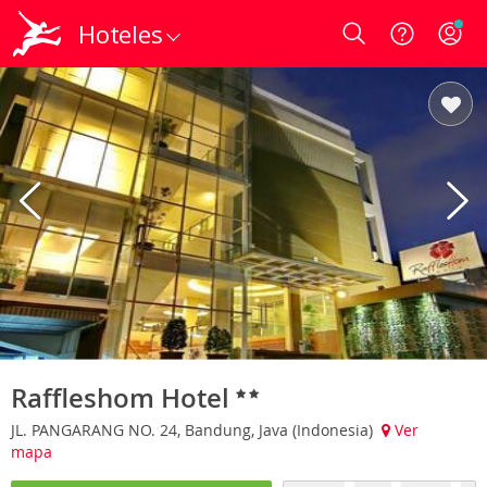
Hoteles
Login
Raffleshom Hotel
JL. PANGARANG NO. 24, Bandung, Java (Indonesia)
Ver
mapa