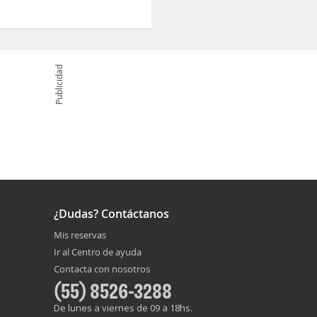
Publicidad
¿Dudas? Contáctanos
Mis reservas
Ir al Centro de ayuda
Contacta con nosotros
(55) 8526-3288
De lunes a viernes de 09 a 18hs.