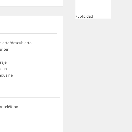
Publicidad
bierta/descubierta
enter
raje
rena
imousine
or teléfono