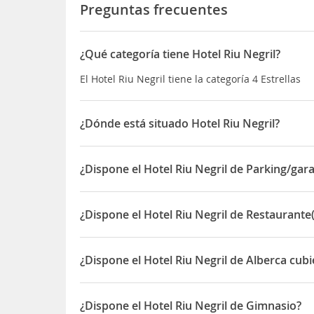
Preguntas frecuentes
¿Qué categoría tiene Hotel Riu Negril?
El Hotel Riu Negril tiene la categoría 4 Estrellas
¿Dónde está situado Hotel Riu Negril?
El Hotel Riu Negril está situado en Norman Manle
¿Dispone el Hotel Riu Negril de Parking/gara
Sí, el Hotel Riu Negril dispone de Parking/garaje
¿Dispone el Hotel Riu Negril de Restaurante(
Sí, el Hotel Riu Negril dispone de Restaurante(s)
¿Dispone el Hotel Riu Negril de Alberca cub
Sí, el Hotel Riu Negril dispone de Alberca cubiert
¿Dispone el Hotel Riu Negril de Gimnasio?