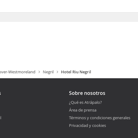
ver-Westmoreland
Negril
Hotel Riu Negril
s
Sobre nosotros
¿Qué es Atrápalo?
Área de prensa
l
Términos y condiciones generales
Privacidad y cookies