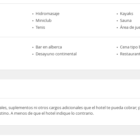
Hidromasaje
Kayaks
Miniclub
Sauna
Tenis
Área de ju
Bar en alberca
Cena tipo 
Desayuno continental
Restaurant
ocales, suplementos ni otros cargos adicionales que el hotel te pueda cobrar;
tino. A menos de que el hotel indique lo contrario.