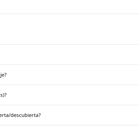
y Boulevard P.O.Box 2985
je?
s)?
ierta/descubierta?
a/descubierta