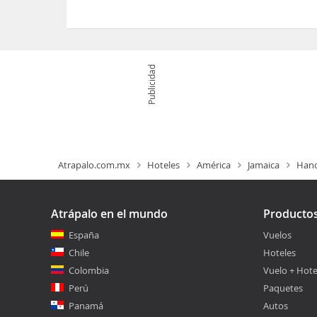
Sí, el Hotel Riu Negril dispone de Gimnasio
Publicidad
Atrapalo.com.mx
Hoteles
América
Jamaica
Hano
Atrápalo en el mundo
Producto
España
Vuelos
Chile
Hoteles
Colombia
Vuelo + Hote
Perú
Paquetes
Panamá
Autos