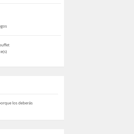
egos
buffet
e(s)
 porque los deberás