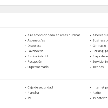
Aire acondicionado en áreas públicas
Alberca cu
Ascensor/es
Business c
Discoteca
Gimnasio
Lavandería
Parking/ga
Piscina infantil
Playa de a
Recepción
Servicio l
Supermercado
Tiendas
Caja de seguridad
Internet p
Plancha
Radio
TV
TV satélite