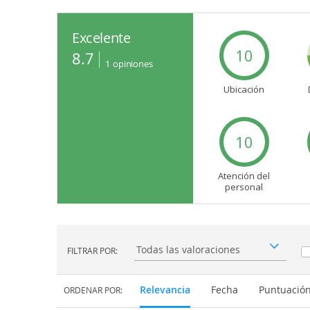
Excelente
10
8.7
1
opiniones
Ubicación
10
Atención del
personal
FILTRAR POR:
Filtrar por:
Relevancia
Fecha
Puntuació
ORDENAR POR: