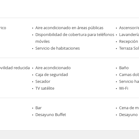
rico
Aire acondicionado en áreas públicas
Ascensor/
Disponibilidad de cobertura para teléfonos
Lavanderí
móviles
Recepción
Servicio de habitaciones
Terraza So
ilidad reducida
Aire acondicionado
Baño
Caja de seguridad
Camas dob
Secador
Servicio h
TV satélite
Wi-Fi
Bar
Cena de me
Desayuno Buffet
Desayuno 