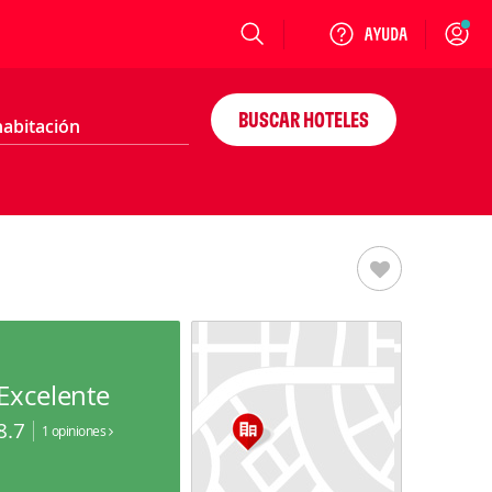
Login
BUSCAR HOTELES
Excelente
8.7
1 opiniones