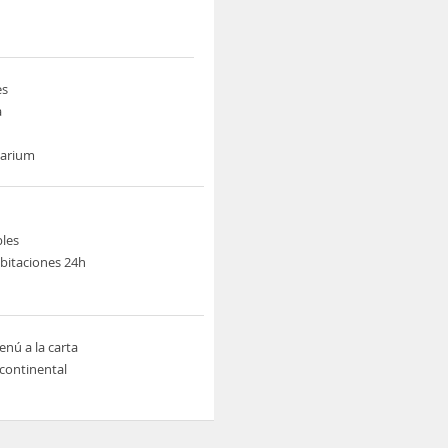
es
a
larium
les
abitaciones 24h
nú a la carta
continental