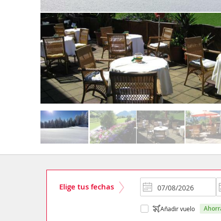
Elige tus fechas
ahor
Añadir vuelo