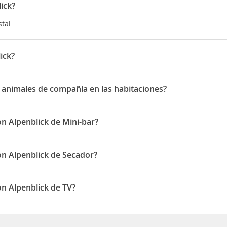
ick?
stal
ick?
ralpendorf 71
s animales de compañía en las habitaciones?
nimales de compañía en las habitaciones
on Alpenblick de Mini-bar?
k disponen de Mini-bar
on Alpenblick de Secador?
k disponen de Secador
on Alpenblick de TV?
k disponen de TV