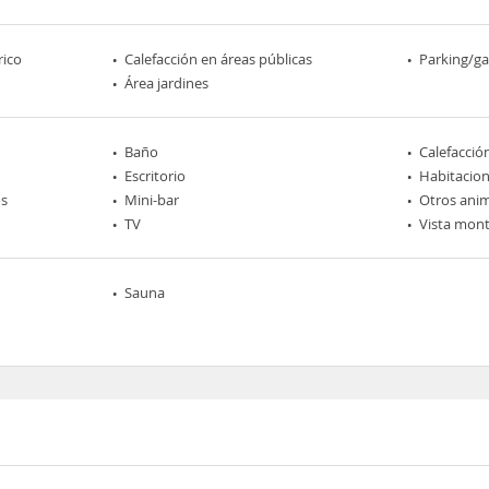
rico
Calefacción en áreas públicas
Parking/ga
Área jardines
Baño
Calefacció
Escritorio
Habitacio
os
Mini-bar
Otros ani
TV
Vista mon
Sauna