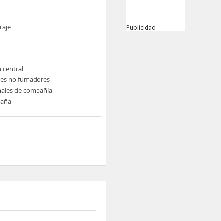
raje
Publicidad
n central
nes no fumadores
males de compañía
taña