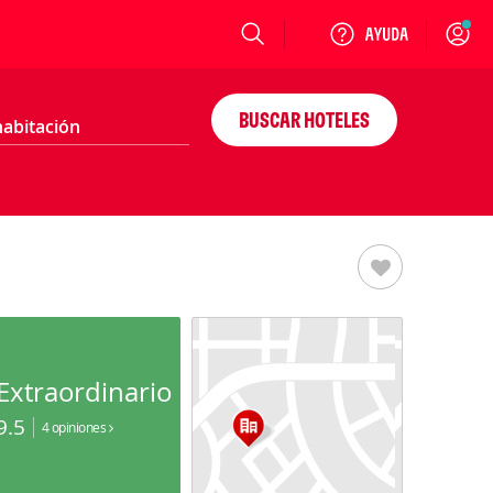
Login
BUSCAR HOTELES
Extraordinario
9.5
4 opiniones