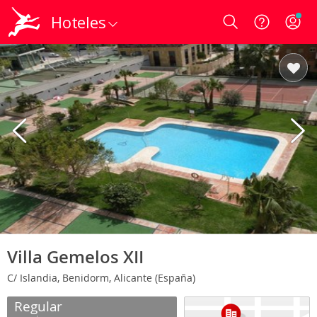
Hoteles
Login
Villa Gemelos XII
C/ Islandia, Benidorm, Alicante (España)
Regular