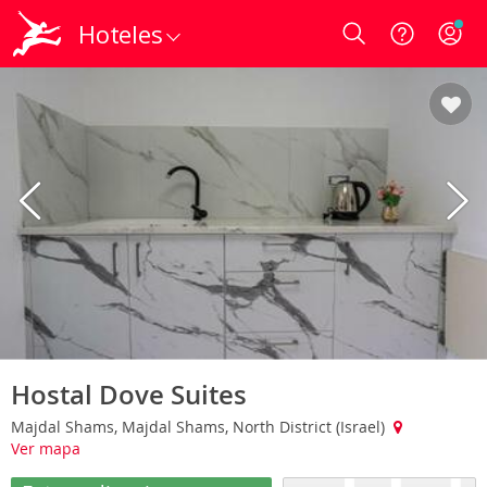
Hoteles
Login
Hostal Dove Suites
Majdal Shams, Majdal Shams, North District (Israel)
Ver mapa