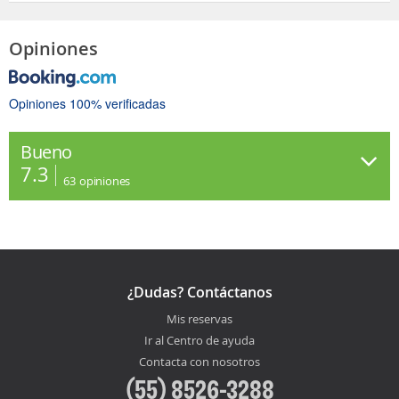
Opiniones
Opiniones 100% verificadas
Bueno
7.3
63
opiniones
¿Dudas? Contáctanos
Mis reservas
Ir al Centro de ayuda
Contacta con nosotros
(55) 8526-3288