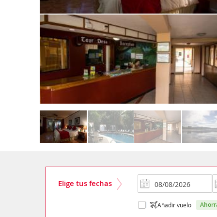
Elige tus fechas
ahor
Añadir vuelo