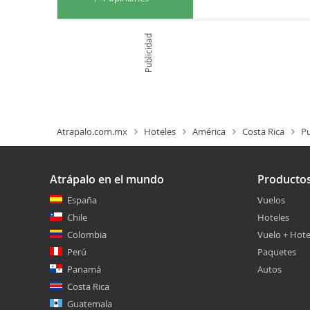
Publicidad
Atrapalo.com.mx
Hoteles
América
Costa Rica
P
Atrápalo en el mundo
Producto
España
Vuelos
Chile
Hoteles
Colombia
Vuelo + Hote
Perú
Paquetes
Panamá
Autos
Costa Rica
Guatemala