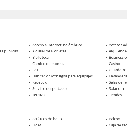
Acceso a Internet inalámbrico
Accesos a
as públicas
Alquiler de Bicicletas
Alquiler de
Biblioteca
Business c
Cambio de moneda
Casino
Fax
Guardarro
Habitación/consigna para equipajes
Lavanderí
Recepción
Salas de r
Servicio despertador
Solarium
Terraza
Tiendas
Artículos de baño
Balcón
Bidet
Caja de se