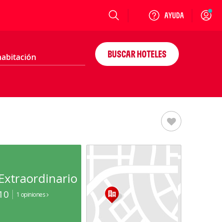
Login
BUSCAR HOTELES
Extraordinario
10
1 opiniones