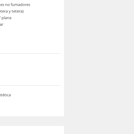
nes no fumadores
etera y tetera)
V plana
ar
tética