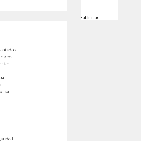
Publicidad
daptados
 carros
enter
pa
a
eunión
guridad