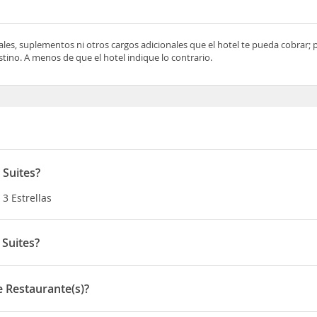
ocales, suplementos ni otros cargos adicionales que el hotel te pueda cobrar;
tino. A menos de que el hotel indique lo contrario.
 Suites?
3 Estrellas
Suites?
From Costa Rica Bank 200 Mts South and 100 mts West
 Restaurante(s)?
staurante(s)