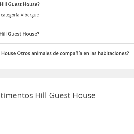
Hill Guest House?
a categoría Albergue
Hill Guest House?
ado en Calle Principal Isla
t House Otros animales de compañía en las habitaciones?
mite Otros animales de compañía en las habitaciones
timentos Hill Guest House