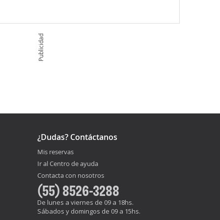
Publicidad
¿Dudas? Contáctanos
Mis reservas
Ir al Centro de ayuda
Contacta con nosotros
(55) 8526-3288
De lunes a viernes de 09 a 18hs.
Sábados y domingos de 09 a 15hs.