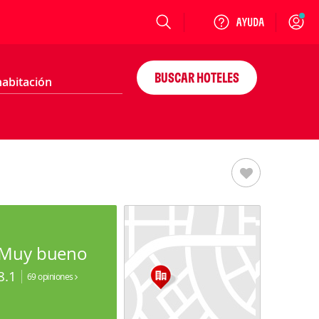
Login
BUSCAR HOTELES
Muy bueno
8.1
69 opiniones