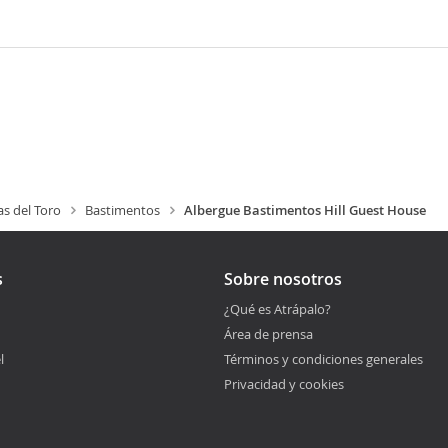
s del Toro
Bastimentos
Albergue Bastimentos Hill Guest House
s
Sobre nosotros
¿Qué es Atrápalo?
Área de prensa
l
Términos y condiciones generales
Privacidad y cookies