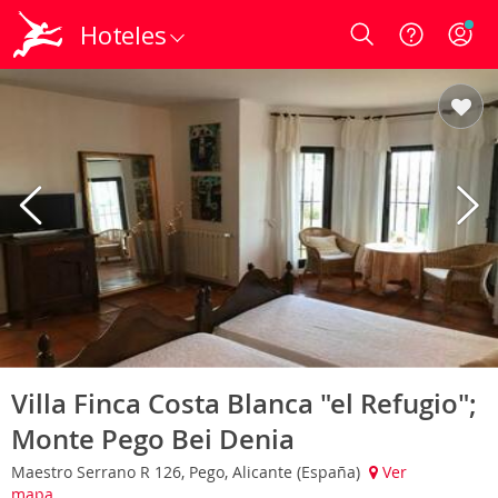
Hoteles
Login
Villa Finca Costa Blanca "el Refugio";
Monte Pego Bei Denia
Maestro Serrano R 126, Pego, Alicante (España)
Ver
mapa