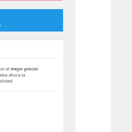
o
con el
mejor precio
!
ba ahora la
ilidad