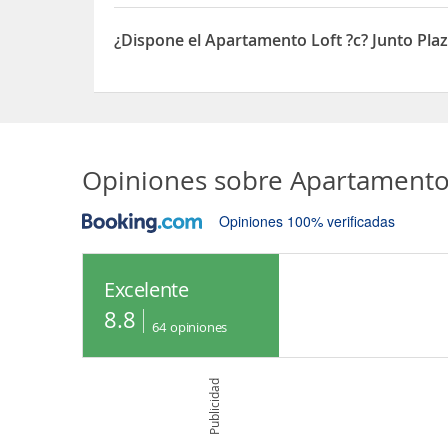
El Apartamento Loft ?c? Junto Plaza Mayor, Les Mu
¿Dispone el Apartamento Loft ?c? Junto Pla
Sí, el Apartamento Loft ?c? Junto Plaza Mayor, L
Opiniones sobre
Apartamento 
Opiniones 100% verificadas
Excelente
8.8
64
opiniones
Publicidad