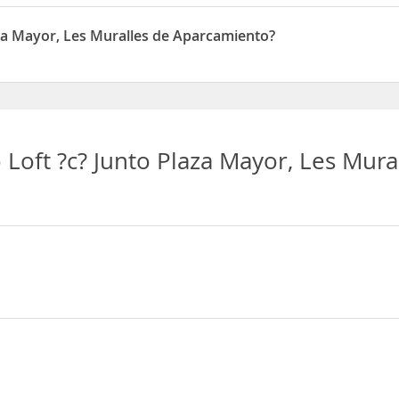
ralles está situado en 8 Carrer Pastora
za Mayor, Les Muralles de Aparcamiento?
es Muralles dispone de Aparcamiento
Loft ?c? Junto Plaza Mayor, Les Mura