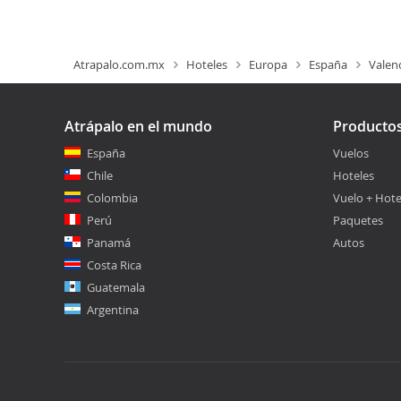
Atrapalo.com.mx
Hoteles
Europa
España
Valen
Atrápalo en el mundo
Producto
España
Vuelos
Chile
Hoteles
Colombia
Vuelo + Hote
Perú
Paquetes
Panamá
Autos
Costa Rica
Guatemala
Argentina