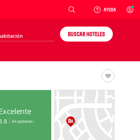
Login
BUSCAR HOTELES
Excelente
8.8
64 opiniones