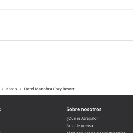
Karon
Hotel Manohra Cozy Resort
s
Sobre nosotros
¿Qué es Atrápalo?
Área de prensa