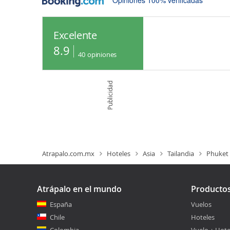
Opiniones 100% verificadas
Excelente
8.9
40
opiniones
Publicidad
Atrapalo.com.mx
Hoteles
Asia
Tailandia
Phuket
Atrápalo en el mundo
Producto
España
Vuelos
Chile
Hoteles