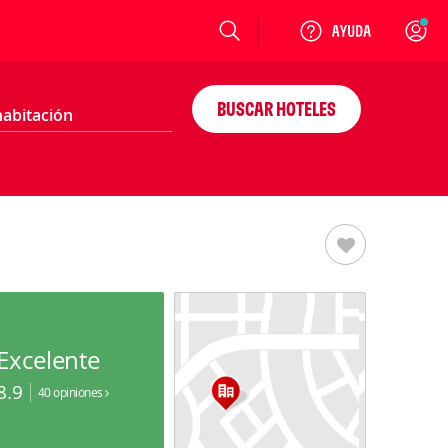
Login
BUSCAR HOTELES
Excelente
8.9
40 opiniones