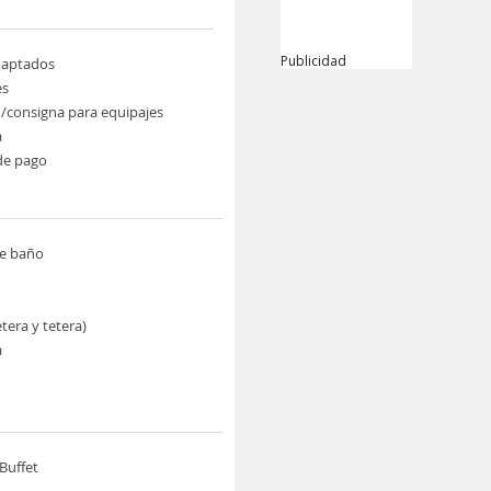
Publicidad
daptados
es
/consigna para equipajes
a
de pago
de baño
etera y tetera)
a
Buffet