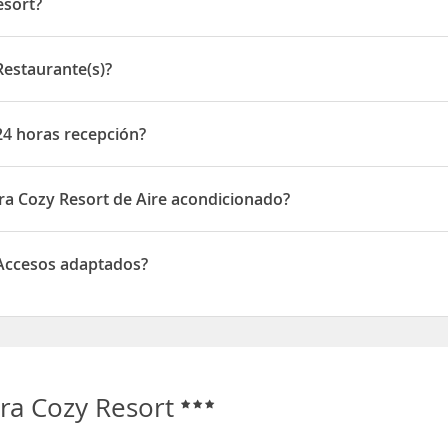
esort?
Soi Patak 16 Karon
Restaurante(s)?
aurante(s)
24 horas recepción?
oras recepción
ra Cozy Resort de Aire acondicionado?
rt disponen de Aire acondicionado
 Accesos adaptados?
esos adaptados
ra Cozy Resort