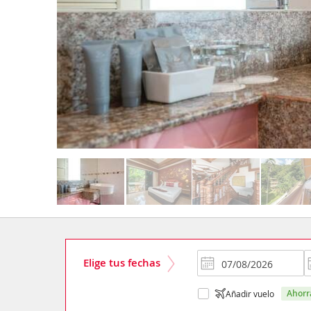
Elige tus fechas
ahor
Añadir vuelo