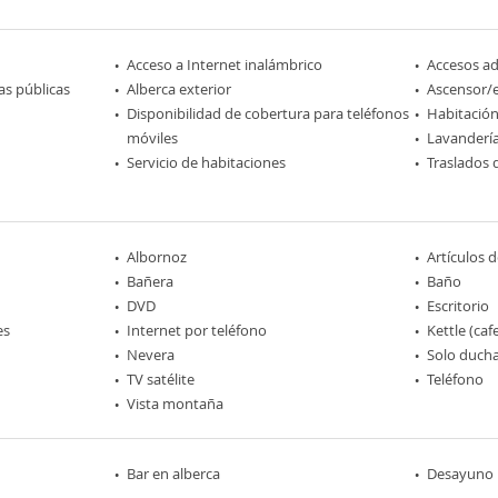
Acceso a Internet inalámbrico
Accesos a
as públicas
Alberca exterior
Ascensor/
Disponibilidad de cobertura para teléfonos
Habitación
móviles
Lavanderí
Servicio de habitaciones
Traslados 
Albornoz
Artículos 
Bañera
Baño
DVD
Escritorio
es
Internet por teléfono
Kettle (caf
Nevera
Solo duch
TV satélite
Teléfono
Vista montaña
Bar en alberca
Desayuno 