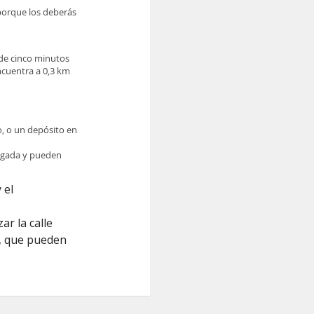
 porque los deberás
 de cinco minutos
ncuentra a 0,3 km
o, o un depósito en
legada y pueden
 el
r la calle
s, que pueden