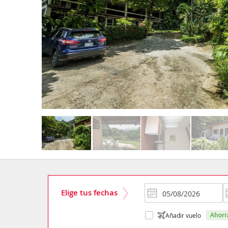
Elige tus fechas
ahor
Añadir vuelo