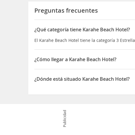
Preguntas frecuentes
¿Qué categoría tiene Karahe Beach Hotel?
El Karahe Beach Hotel tiene la categoría 3 Estrell
¿Cómo llegar a Karahe Beach Hotel?
Si decides alojarte en Karahe Beach Hotel de Ma
Parque Nacional Manuel Antonio y Playa Manuel An
¿Dónde está situado Karahe Beach Hotel?
1,3 km de Playa Espadilla Sur
El Karahe Beach Hotel está situado en Playa Man
Publicidad