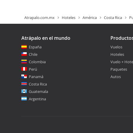
Atrapalo.com.mx
Hoteles
América
Costa Rica
P
Atrápalo en el mundo
Producto
España
Vuelos
Chile
Hoteles
Colombia
Vuelo + Hote
Perú
Paquetes
Panamá
Autos
Costa Rica
Guatemala
Argentina