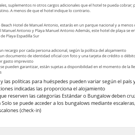
ocales, suplementos ni otros cargos adicionales que el hotel te pueda cobrar;
tino. A menos de que el hotel indique lo contrario.
he Beach Hotel de Manuel Antonio, estarás en un parque nacional y a menos
l Manuel Antonio y Playa Manuel Antonio Además, este hotel de playa se e
 de Playa Espadilla Sur
 un recargo por cada persona adicional, según la política del alojamiento
 un documento de identidad oficial con foto y una tarjeta de crédito o débit
ier gasto imprevisto
 se pueden garantizar, están sujetas a disponibilidad en el momento de la l
s
y las políticas para huéspedes pueden variar según el país y
iones indicadas las proporciona el alojamiento
ue reserven las categorías Estándar o Bungalow deben cruza
ya Solo se puede acceder a los bungalows mediante escalera
scalones (check-in)