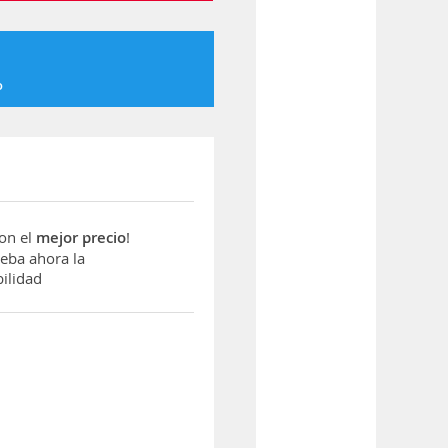
o
con el
mejor precio
!
ba ahora la
ilidad