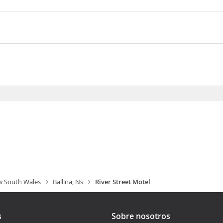
tarás de una fantástica ubicación en pleno centro de Ballina, a men
al Ballina Fair Además, este motel se encuentra a 26,8 km de Playa
r Street
 South Wales
Ballina, Ns
River Street Motel
s
Sobre nosotros