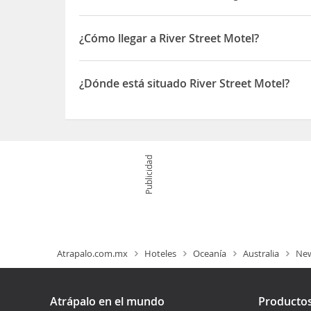
¿Cómo llegar a River Street Motel?
Si decides alojarte en River Street Motel, disfru
en coche de Hospital de Baillina y Centro comerci
¿Dónde está situado River Street Motel?
1,4 km de Museo Marítimo y Naval de Ballina
El River Street Motel está situado en 285-287 Rive
Publicidad
Atrapalo.com.mx
Hoteles
Oceanía
Australia
New
Atrápalo en el mundo
Producto