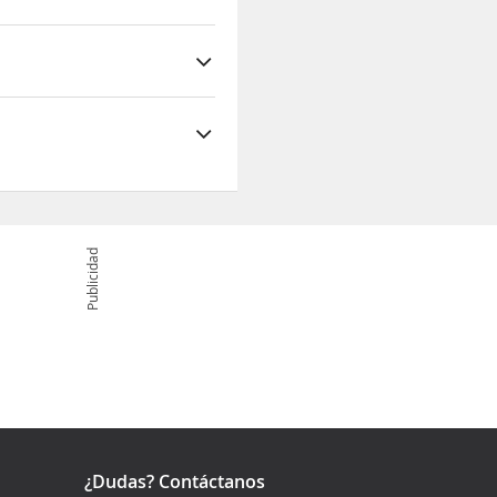
os de cinco minutos
 Tallow Beach y a
Publicidad
¿Dudas? Contáctanos