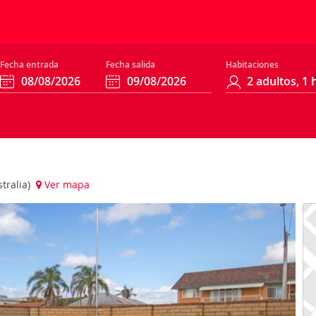
Fecha entrada
Fecha salida
Habitaciones
stralia)
Ver mapa