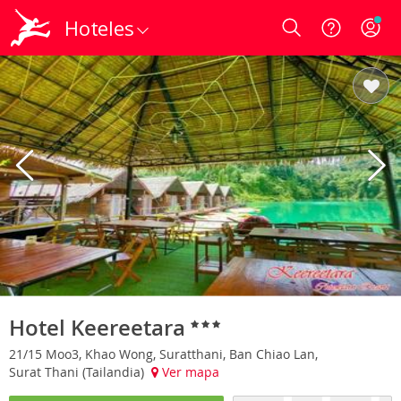
Hoteles
Login
Hotel Keereetara
21/15 Moo3, Khao Wong, Suratthani, Ban Chiao Lan,
Surat Thani (Tailandia)
Ver mapa