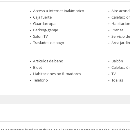
Acceso a Internet inalámbrico
Aire acond
Caja fuerte
Calefacció
Guardarropa
Habitacio
Parking/garaje
Prensa
Salon TV
Servicio d
Traslados de pago
Área jardi
Artículos de baño
Balcón
Bidet
Calefacció
Habitaciones no fumadores
TV
Teléfono
Toallas
asa de turismo local no incluida en el precio por persona y noche, que deber