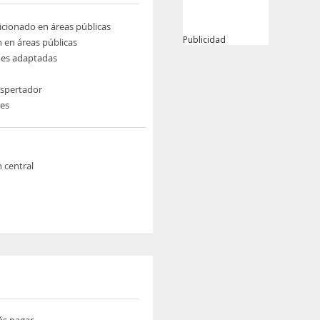
icionado en áreas públicas
Publicidad
n en áreas públicas
nes adaptadas
espertador
nes
n central
ás pagar