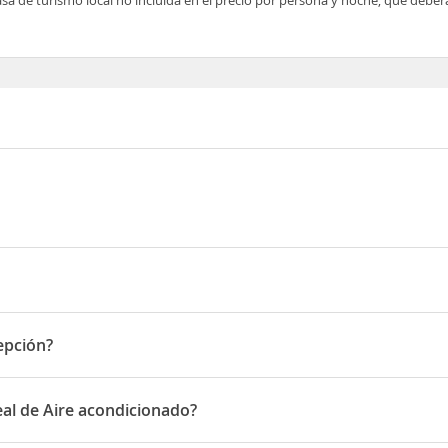
e Gandra 1460
epción?
ón
al de Aire acondicionado?
 de Aire acondicionado