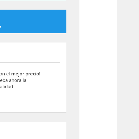
o
con el
mejor precio
!
ba ahora la
ilidad