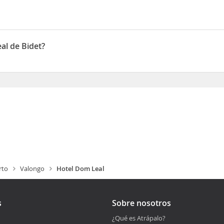
al de Bidet?
de Bidet
rto
Valongo
Hotel Dom Leal
s
Sobre nosotros
¿Qué es Atrápalo?