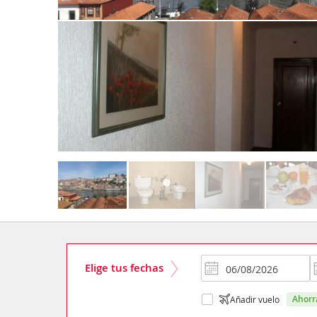
Elige tus fechas
ahor
Añadir vuelo