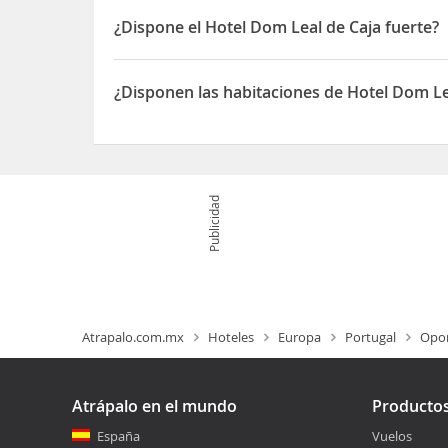
¿Dispone el Hotel Dom Leal de Caja fuerte?
Sí, el Hotel Dom Leal dispone de Caja fuerte
¿Disponen las habitaciones de Hotel Dom Le
Sí, las habitaciones del Hotel Dom Leal disponen 
Publicidad
Atrapalo.com.mx
Hoteles
Europa
Portugal
Opo
Atrápalo en el mundo
Producto
España
Vuelos