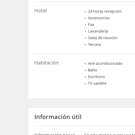
Hotel
24 horas recepción
Ascensor/es
Fax
Lavandería
Salas de reunión
Terraza
Habitación
Aire acondicionado
Baño
Escritorio
TV satélite
Información útil
Información tasas
En este destino existe una t