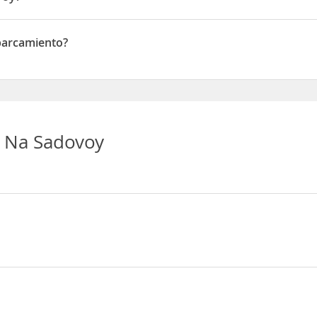
dovoye Koltso, 319/2 ap10 ap 12
parcamiento?
amiento
 Na Sadovoy