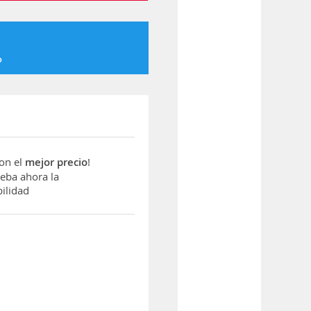
o
con el
mejor precio
!
ba ahora la
ilidad