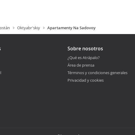
ostán
Oktyabr'skiy
Apartamenty Na Sadovoy
s
Sobre nosotros
¿Qué es Atrápalo?
Área de prensa
l
Términos y condiciones generales
Privacidad y cookies