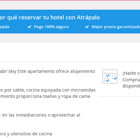
or qué reservar tu hotel con Atrápalo
izada
Pago 100% seguro
Mejor precio garantizad
abr'skiy Este apartamento ofrece alojamiento
¡Hazte 
Comprue
disponib
les por cable, cocina equipada con microondas
cimiento proporciona toallas y ropa de cama
en las inmediaciones o aprovechar al
co y utensilios de cocina