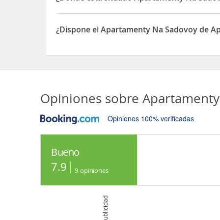
El Apartamenty Na Sadovoy está situado en ul. Sa
¿Dispone el Apartamenty Na Sadovoy de A
Sí, el Apartamenty Na Sadovoy dispone de Aparc
Opiniones sobre
Apartamenty
Opiniones 100% verificadas
Bueno
7.9
9
opiniones
Publicidad