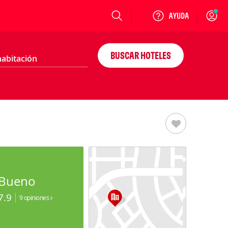
Login
BUSCAR HOTELES
Bueno
7.9
9 opiniones