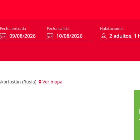
Fecha entrada
Fecha salida
Habitaciones
askortostán (Rusia)
Ver mapa