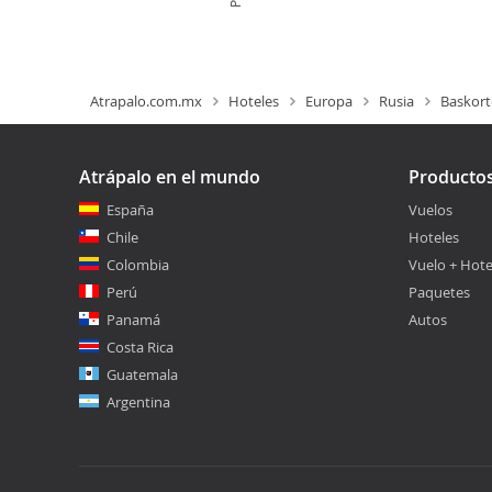
Atrapalo.com.mx
Hoteles
Europa
Rusia
Baskort
Atrápalo en el mundo
Producto
España
Vuelos
Chile
Hoteles
Colombia
Vuelo + Hote
Perú
Paquetes
Panamá
Autos
Costa Rica
Guatemala
Argentina