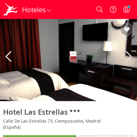
Hoteles
Login
Hotel Las Estrellas
Calle De Las Estrellas 73, Ciempozuelos, Madrid
(España)