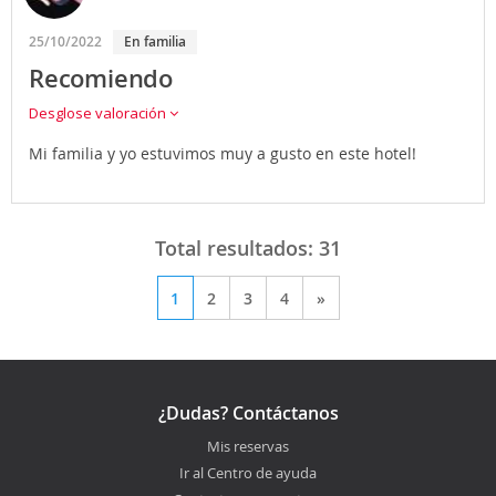
25/10/2022
En familia
Recomiendo
Desglose valoración
Mi familia y yo estuvimos muy a gusto en este hotel!
Total resultados:
31
1
2
3
4
»
¿Dudas? Contáctanos
Mis reservas
Ir al Centro de ayuda