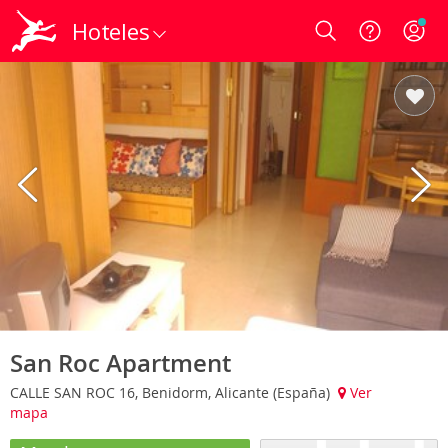
Hoteles
Login
San Roc Apartment
CALLE SAN ROC 16, Benidorm, Alicante (España)
Ver
mapa