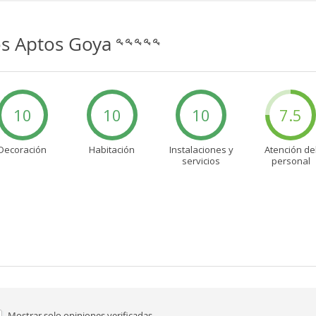
s Aptos Goya
10
10
10
7.5
Decoración
Habitación
Instalaciones y
Atención de
servicios
personal
Mostrar solo
opiniones verificadas