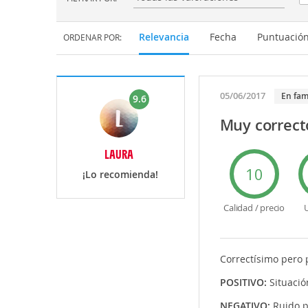
Filtrar por:
Relevancia
Fecha
Puntuació
ORDENAR POR:
05/06/2017
En fam
9.6
Muy correct
LAURA
10
¡Lo recomienda!
Calidad / precio
U
Correctísimo pero 
POSITIVO:
Situació
NEGATIVO:
Ruido p