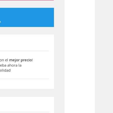
o
con el
mejor precio
!
ba ahora la
ilidad