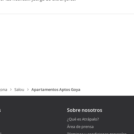
gona
Salou
Apartamentos Aptos Goya
s
Sobre nosotros
¿Qué es Atrápalo?
Área de prensa