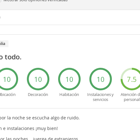
n
ilia
o todo.
10
10
10
10
7.5
bicación
Decoración
Habitación
Instalaciones y
Atención d
servicios
personal
por la noche se escucha algo de ruido.
n e instalaciones ¡muy bien!
or las noches... juerga de extranjeros.