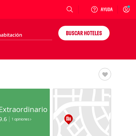
Login
BUSCAR HOTELES
Extraordinario
9.6
1 opiniones