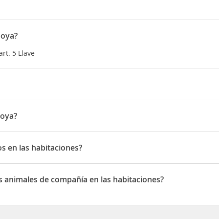
Goya?
rt. 5 Llave
Goya?
A CARLES BUIGAS 24
s en las habitaciones?
 las habitaciones
 animales de compañía en las habitaciones?
imales de compañía en las habitaciones