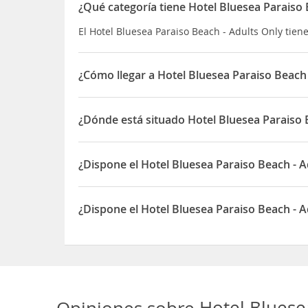
¿Qué categoría tiene Hotel Bluesea Paraiso 
El Hotel Bluesea Paraiso Beach - Adults Only tiene 
¿Cómo llegar a Hotel Bluesea Paraiso Beach 
Este acogedor hotel cuenta con una buena ubicac
bares y, a 100 m, la playa.
¿Dónde está situado Hotel Bluesea Paraiso 
A poca distancia está el conocido mercadillo hip
El Hotel Bluesea Paraiso Beach - Adults Only está
público y a 20 Km, el aeropuerto de
Ibiza
.
¿Dispone el Hotel Bluesea Paraiso Beach - A
Sí, el Hotel Bluesea Paraiso Beach - Adults Only 
¿Dispone el Hotel Bluesea Paraiso Beach - A
Sí, el Hotel Bluesea Paraiso Beach - Adults Only 
Opiniones sobre
Hotel Bluese