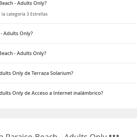
Beach - Adults Only?
la categoría 3 Estrellas
- Adults Only?
ión, en el corazón de
Es Cana
, donde encontrará tiendas, restauran
Beach - Adults Only?
pie de
Punta Arabí
, que abre los miércoles, a 500 m hay una parada
 situado en Av/ de Punta Arabi s/n
dults Only de Terraza Solarium?
dispone de Terraza Solarium
dults Only de Acceso a Internet inalámbrico?
dispone de Acceso a Internet inalámbrico
a Paraiso Beach - Adults Only