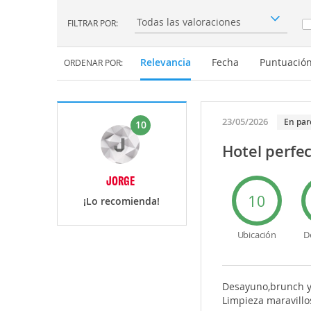
FILTRAR POR:
Filtrar por:
Relevancia
Fecha
Puntuació
ORDENAR POR:
23/05/2026
En par
10
Hotel perfe
JORGE
10
¡Lo recomienda!
Ubicación
D
Desayuno,brunch y 
Limpieza maravillo