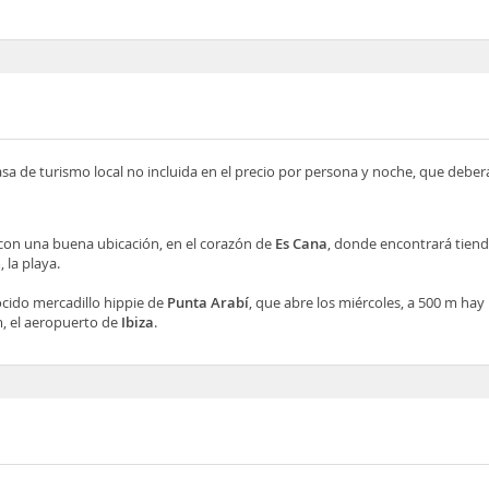
asa de turismo local no incluida en el precio por persona y noche, que deber
con una buena ubicación, en el corazón de
Es Cana
, donde encontrará tiend
 la playa.
ocido mercadillo hippie de
Punta Arabí
, que abre los miércoles, a 500 m ha
m, el aeropuerto de
Ibiza
.