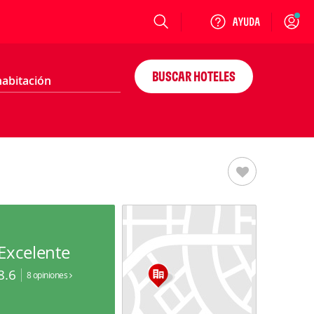
Login
BUSCAR HOTELES
Excelente
8.6
8 opiniones