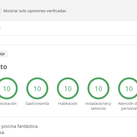
Mostrar solo
opiniones verificadas
n
eja
cto
10
10
10
10
10
ecoración
Gastronomía
Habitación
Instalaciones y
Atención d
servicios
personal
piscina fantástica.
sa.