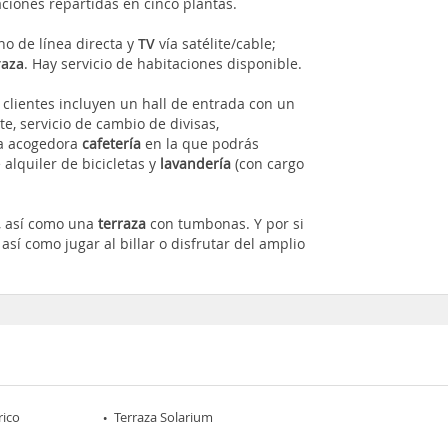
ciones repartidas en cinco plantas.
ono de línea directa y
TV
vía satélite/cable;
raza
. Hay servicio de habitaciones disponible.
 clientes
incluyen un hall de entrada con un
te, servicio de cambio de divisas,
na acogedora
cafetería
en la que podrás
e alquiler de bicicletas y
lavandería
(con cargo
r, así como una
terraza
con tumbonas. Y por si
, así como jugar al billar o disfrutar del amplio
rico
Terraza Solarium