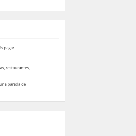
ás pagar
as, restaurantes,
y una parada de