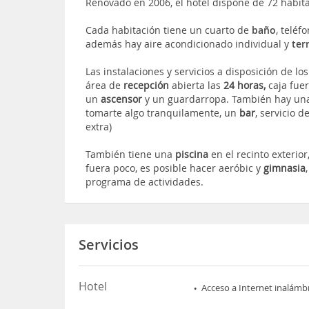
Renovado en 2006, el hotel dispone de 72 habita
Cada habitación tiene un cuarto de
baño
, teléf
además hay aire acondicionado individual y
ter
Las instalaciones y servicios a disposición de los
área de
recepción
abierta las
24 horas,
caja fuer
un
ascensor
y un guardarropa. También hay u
tomarte algo tranquilamente, un
bar
, servicio d
extra)
También tiene una
piscina
en el recinto exterio
fuera poco, es posible hacer aeróbic y
gimnasia
programa de actividades.
Servicios
Hotel
Acceso a Internet inalámb