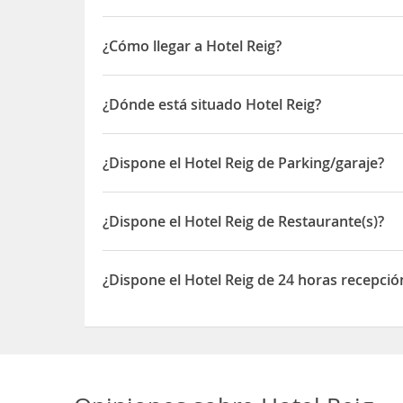
¿Cómo llegar a Hotel Reig?
en avion aeropuerto de valencia a 90 km. y aerop
por carretera desde valencia salida 61 de la ap-7 
¿Dónde está situado Hotel Reig?
El Hotel Reig está situado en SANT MIQUEL 107-1
¿Dispone el Hotel Reig de Parking/garaje?
Sí, el Hotel Reig dispone de Parking/garaje
¿Dispone el Hotel Reig de Restaurante(s)?
Sí, el Hotel Reig dispone de Restaurante(s)
¿Dispone el Hotel Reig de 24 horas recepció
Sí, el Hotel Reig dispone de 24 horas recepción