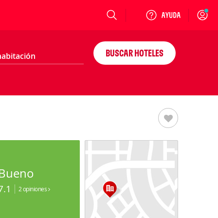
Login
BUSCAR HOTELES
Bueno
7.1
2 opiniones