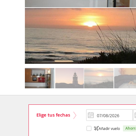
Elige tus fechas
ahor
Añadir vuelo