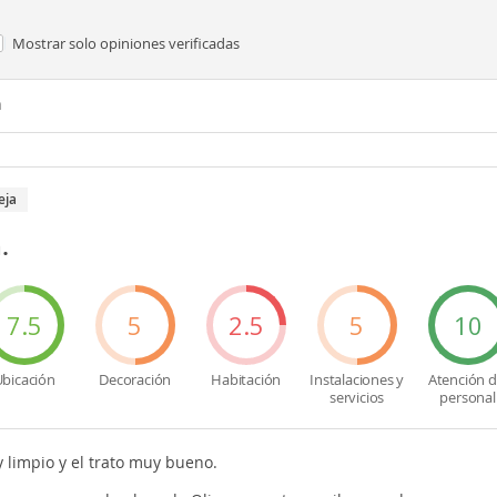
Mostrar solo
opiniones verificadas
n
eja
.
7.5
5
2.5
5
10
bicación
Decoración
Habitación
Instalaciones y
Atención d
servicios
personal
 limpio y el trato muy bueno.