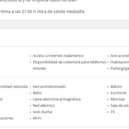
ermina a las 21:00 h Hora de salida mediodía
Acceso a Internet inalámbrico
Aire acond
Disponibilidad de cobertura para teléfonos
Habitacio
móviles
Parking/ga
ilidad reducida
Aire acondicionado
Balcón
Baño
Escritorio
es
Llave electrónica/magnética
Mini-bar
Red eléctrica
Sala de est
Solo ducha
TV
taciones
Wi-Fi