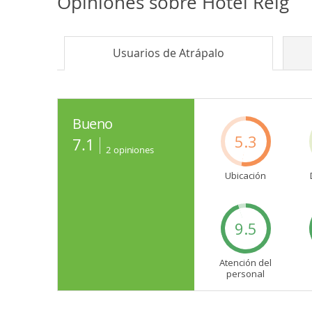
Opiniones sobre
Hotel Reig
Usuarios de
Atrápalo
Bueno
5.3
7.1
2
opiniones
Ubicación
9.5
Atención del
personal