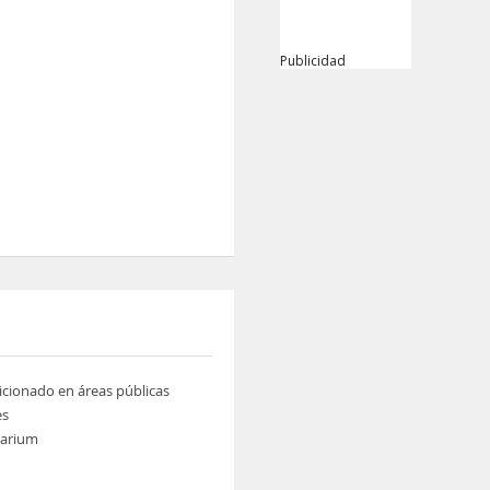
Publicidad
icionado en áreas públicas
es
larium