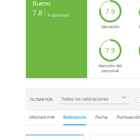
Bueno
7.9
7.8
9
opiniones
Ubicación
7.9
Atención del
personal
FILTRAR POR:
Filtrar por:
Relevancia
Fecha
Puntuació
ORDENAR POR: