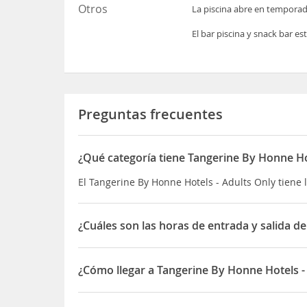
Otros
La piscina abre en temporada
El bar piscina y snack bar e
Preguntas frecuentes
¿Qué categoría tiene Tangerine By Honne Ho
El Tangerine By Honne Hotels - Adults Only tiene l
¿Cuáles son las horas de entrada y salida d
La entrada a Tangerine By Honne Hotels - Adults On
¿Cómo llegar a Tangerine By Honne Hotels -
Queda a 500 metros de restaurantes, bares y pub