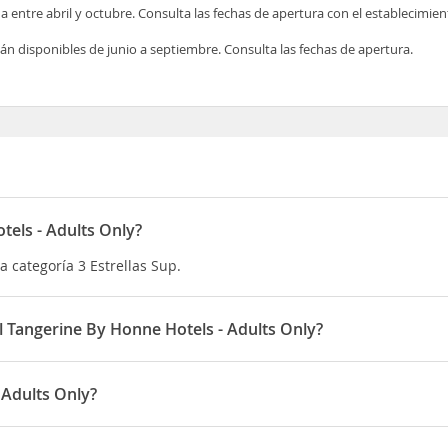
 entre abril y octubre. Consulta las fechas de apertura con el establecimie
stán disponibles de junio a septiembre. Consulta las fechas de apertura.
tels - Adults Only?
a categoría 3 Estrellas Sup.
el Tangerine By Honne Hotels - Adults Only?
ly es a partir de las 14:00 horas y la salida antes de las 11:00 ho
 Adults Only?
s y a unos 100 metros tendrás una parada de taxis y una
parada d