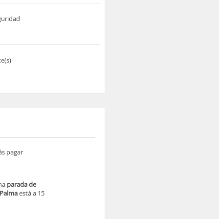
guridad
e(s)
ás pagar
una
parada de
Palma
está a 15