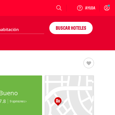
Login
BUSCAR HOTELES
Bueno
7.8
9 opiniones