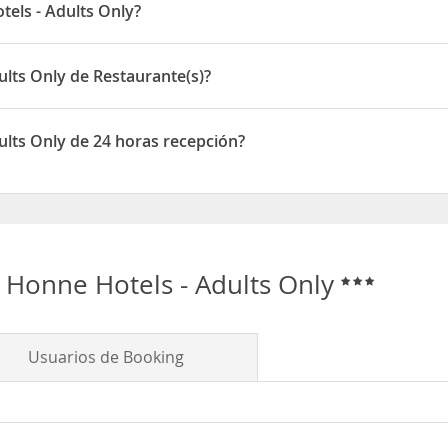
endrás un
campo de golf
y la localidad de
Palma
está a 15 Km de dis
els - Adults Only?
ituado en C/ Calderón de la Barca, 4
ults Only de Restaurante(s)?
spone de Restaurante(s)
ults Only de 24 horas recepción?
ispone de 24 horas recepción
 Honne Hotels - Adults Only
Usuarios de Booking