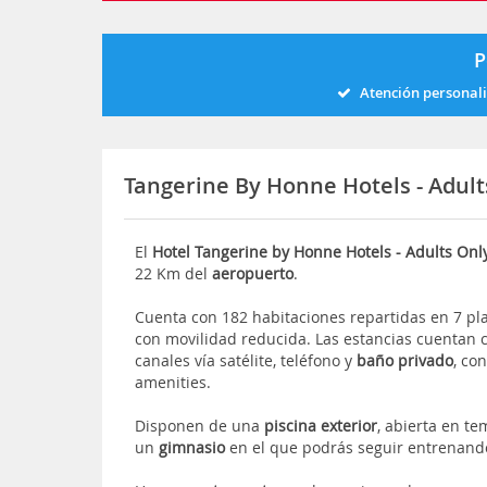
P
Atención personal
Tangerine By Honne Hotels - Adul
El
Hotel Tangerine by Honne Hotels - Adults On
22 Km del
aeropuerto
.
Cuenta con 182 habitaciones repartidas en 7 pl
con movilidad reducida. Las estancias cuentan
canales vía satélite, teléfono y
baño privado
, co
amenities.
Disponen de una
piscina exterior
,
abierta en te
un
gimnasio
en el que podrás seguir entrenando