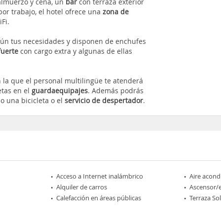
almuerzo y cena, un
bar
con terraza exterior
or trabajo, el hotel ofrece una
zona de
Fi.
egún tus necesidades y disponen de enchufes
fuerte
con cargo extra y algunas de ellas
 la que el personal multilingüe te atenderá
etas en el
guardaequipajes
. Además podrás
o una bicicleta o el
servicio de despertador
.
Acceso a Internet inalámbrico
Aire acond
Alquiler de carros
Ascensor/
Calefacción en áreas públicas
Terraza So