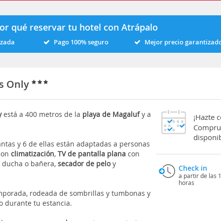
or qué reservar tu hotel con Atrápalo
izada
Pago 100% seguro
Mejor precio garantizad
ts Only
ly
está a 400 metros de la
playa de Magaluf
y a
¡Hazte 
Comprue
disponib
antas y 6 de ellas están adaptadas a personas
 con
climatización
,
TV de pantalla plana
con
n ducha o bañera,
secador de pelo
y
Check in
a partir de las 
horas
mporada, rodeada de sombrillas y tumbonas y
 durante tu estancia.