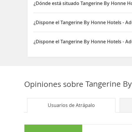
permitirá desplazarte por la isla. A unos 2 Km t
¿Dónde está situado Tangerine By Honne Hot
El Tangerine By Honne Hotels - Adults Only está s
¿Dispone el Tangerine By Honne Hotels - Ad
Sí, el Tangerine By Honne Hotels - Adults Only di
¿Dispone el Tangerine By Honne Hotels - Ad
Sí, el Tangerine By Honne Hotels - Adults Only d
Opiniones sobre
Tangerine By
Usuarios de
Atrápalo