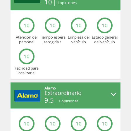
10
1
opiniones
10
10
10
10
Atención del
Tiempo espera
Limpieza del
Estado general
personal
recogida /
vehículo
del vehículo
devolución
10
Facilidad para
localizar el
mostrador u
oficina
Alamo
Extraordinario
9.5
1
opiniones
10
10
10
10