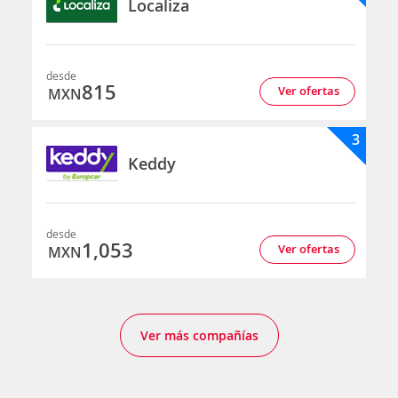
Localiza
desde
815
Ver ofertas
MXN
3
Keddy
desde
1,053
Ver ofertas
MXN
Ver más compañías