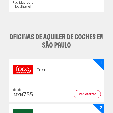
Facilidad para
localizar el
mostrador u
oficina
OFICINAS DE AQUILER DE COCHES EN
SÃO PAULO
1
Foco
desde
755
Ver ofertas
MXN
2