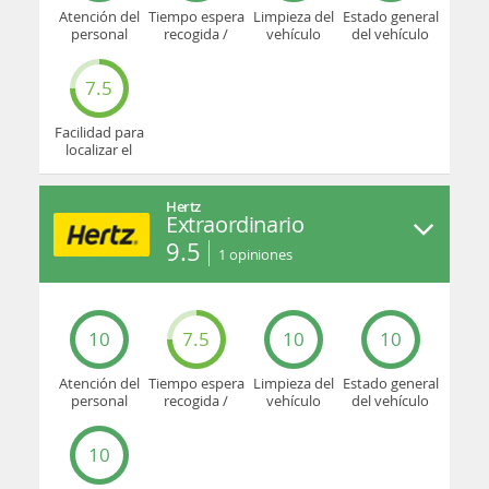
Atención del
Tiempo espera
Limpieza del
Estado general
personal
recogida /
vehículo
del vehículo
devolución
7.5
Facilidad para
localizar el
mostrador u
oficina
Hertz
Extraordinario
9.5
1
opiniones
10
7.5
10
10
Atención del
Tiempo espera
Limpieza del
Estado general
personal
recogida /
vehículo
del vehículo
devolución
10