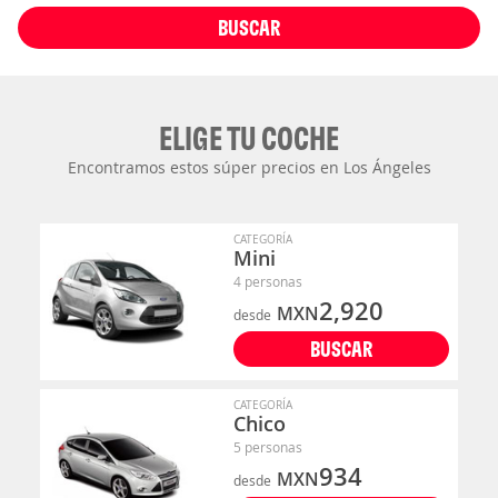
BUSCAR
ELIGE TU COCHE
Encontramos estos súper precios en Los Ángeles
CATEGORÍA
Mini
4 personas
2,920
MXN
desde
BUSCAR
CATEGORÍA
Chico
5 personas
934
MXN
desde