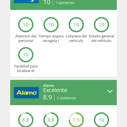
10
1
opiniones
10
10
10
10
Atención del
Tiempo espera
Limpieza del
Estado general
personal
recogida /
vehículo
del vehículo
devolución
10
Facilidad para
localizar el
mostrador u
oficina
Alamo
Excelente
8.9
2
opiniones
8.8
8.8
7.5
10