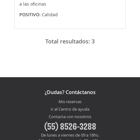
a las oficinas
POSITIVO:
Calidad
Total resultados:
3
¿Dudas? Contáctanos
Mis reservas
Ir al Centro de ayuda
Contacta con nosotros
(55) 8526-3288
De lunes a viernes de 09 a 18hs.