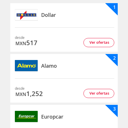
1
Dollar
desde
517
Ver ofertas
MXN
2
Alamo
desde
1,252
Ver ofertas
MXN
3
Europcar