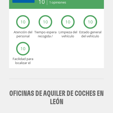
10
1
opiniones
10
10
10
10
Atención del
Tiempo espera
Limpieza del
Estado general
personal
recogida /
vehículo
del vehículo
devolución
10
Facilidad para
localizar el
mostrador u
oficina
OFICINAS DE AQUILER DE COCHES EN
LEÓN