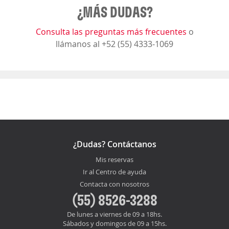
¿MÁS DUDAS?
Consulta las preguntas más frecuentes
o
llámanos al +52 (55) 4333-1069
¿Dudas? Contáctanos
Mis reservas
Ir al Centro de ayuda
Contacta con nosotros
(55) 8526-3288
De lunes a viernes de 09 a 18hs.
Sábados y domingos de 09 a 15hs.