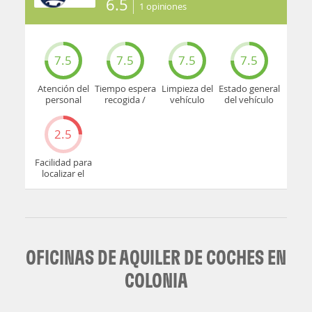
6.5
1
opiniones
7.5
7.5
7.5
7.5
Atención del
Tiempo espera
Limpieza del
Estado general
personal
recogida /
vehículo
del vehículo
devolución
2.5
Facilidad para
localizar el
mostrador u
oficina
OFICINAS DE AQUILER DE COCHES EN
COLONIA