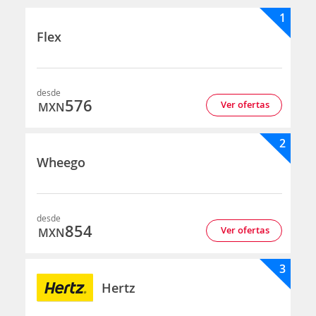
1
Flex
desde
576
Ver ofertas
MXN
2
Wheego
desde
854
Ver ofertas
MXN
3
Hertz