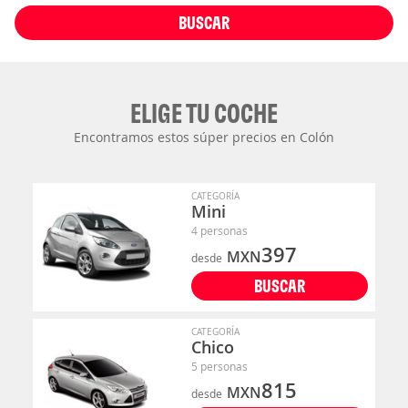
BUSCAR
ELIGE TU COCHE
Encontramos estos súper precios en Colón
CATEGORÍA
Mini
4 personas
397
MXN
desde
BUSCAR
CATEGORÍA
Chico
5 personas
815
MXN
desde