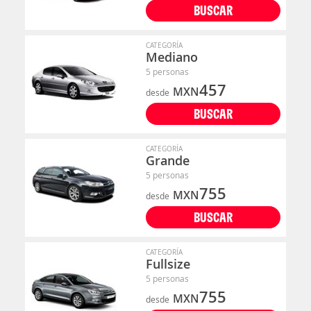
BUSCAR
CATEGORÍA
Mediano
5 personas
457
MXN
desde
BUSCAR
CATEGORÍA
Grande
5 personas
755
MXN
desde
BUSCAR
CATEGORÍA
Fullsize
5 personas
755
MXN
desde