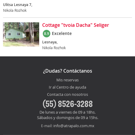
Ulitsa Lesnaya 7,
Nikola Rozhok
Cottage "tvoia Dacha" Seliger
Excelente
8.9
Lesnaya,
Nikola Rozhok
¿Dudas? Contáctanos
Mis reservas
Ir al Centro de ayuda
Contacta con nosotros
(55) 8526-3288
De lunes a viernes de 09 a 18hs.
Sábados y domingos de 09 a 15hs.
info@atrapalo.com.mx
E-mail: