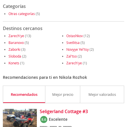
Categorías
Otras categorías
(5)
Destinos cercanos
Zarech'ye
(13)
Ostashkov
(12)
Baranovo
(5)
Svetlitsa
(5)
Zaborki
(3)
Novyye Yel'tsy
(2)
Sloboda
(2)
Zal'tso
(2)
Konets
(1)
Zarech'ye
(1)
Recomendaciones para ti en Nikola Rozhok
Recomendados
Mejor precio
Mejor valorados
Seligerland Cottage #3
Excelente
8.6