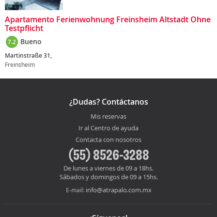
Apartamento Ferienwohnung Freinsheim Altstadt Ohne
Testpflicht
Bueno
7.2
Martinstraße 31,
Freinsheim
¿Dudas? Contáctanos
Mis reservas
Ir al Centro de ayuda
Contacta con nosotros
(55) 8526-3288
De lunes a viernes de 09 a 18hs.
Sábados y domingos de 09 a 15hs.
info@atrapalo.com.mx
E-mail: