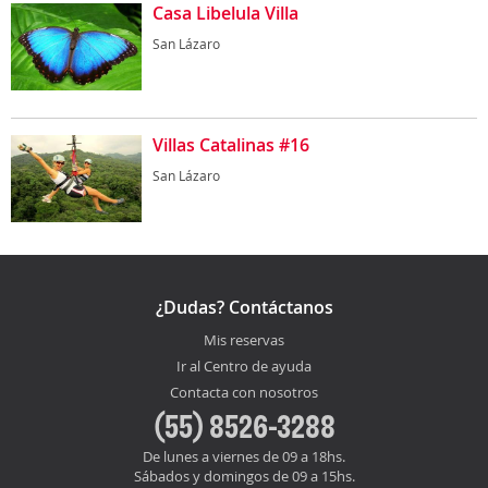
Casa Libelula Villa
San Lázaro
Villas Catalinas #16
San Lázaro
¿Dudas? Contáctanos
Mis reservas
Ir al Centro de ayuda
Contacta con nosotros
(55) 8526-3288
De lunes a viernes de 09 a 18hs.
Sábados y domingos de 09 a 15hs.