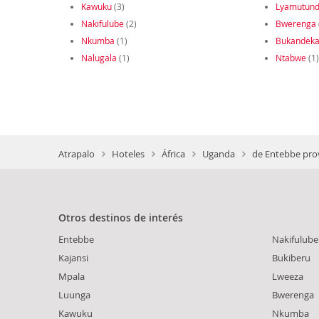
Kawuku
(3)
Lyamutun
Nakifulube
(2)
Bwerenga
Nkumba
(1)
Bukandek
Nalugala
(1)
Ntabwe
(1)
Atrapalo
Hoteles
África
Uganda
de Entebbe pro
Otros destinos de interés
Entebbe
Nakifulube
Kajansi
Bukiberu
Mpala
Lweeza
Luunga
Bwerenga
Kawuku
Nkumba