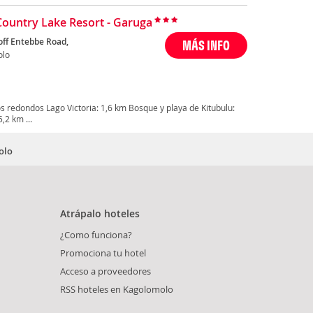
Country Lake Resort - Garuga
off Entebbe Road,
MÁS INFO
olo
 redondos Lago Victoria: 1,6 km Bosque y playa de Kitubulu:
,2 km ...
olo
Atrápalo hoteles
¿Como funciona?
Promociona tu hotel
Acceso a proveedores
RSS hoteles en Kagolomolo