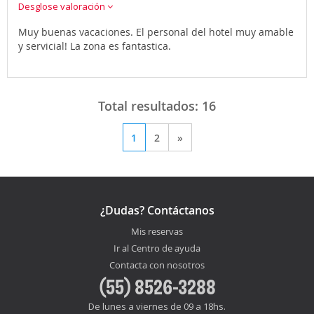
Desglose valoración
Muy buenas vacaciones. El personal del hotel muy amable
y servicial! La zona es fantastica.
Total resultados:
16
1
2
»
¿Dudas? Contáctanos
Mis reservas
Ir al Centro de ayuda
Contacta con nosotros
(55) 8526-3288
De lunes a viernes de 09 a 18hs.