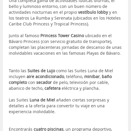
Una completa gama de actividades lúdicas diurnas, el
bello y luminoso entorno, con un buen número de
actividades nocturnas en el propio
vestíbulo lobby
y en
los teatros La Rumba y Serenata (ubicados en los Hoteles
Caribe Club Princess y Tropical Princess).
Junto al famoso
Princess Tower Casino
ubicado en el
Bávaro Princess (con servicio gratuito de transporte),
completan las placenteras jornadas de descanso de unas
inolvidables vacaciones en las famosas Playas de Bávaro.
Tanto las
Suites de Lujo
como las Suites Luna de Miel
incluyen
aire acondicionado
, teléfono,
minibar
,
baño
completo
con
secador
de pelo, televisión por cable,
abanico de techo,
cafetera
eléctrica y plancha.
Las Suites
Luna de Miel
añaden ciertas sorpresas y
detalles a la oferta para convertir tu viaje en una
experiencia inolvidable.
Encontrarás
cuatro piscinas
, un programa deportivo,